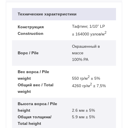
Технические характеристики
Тафтинг, 1/10” LP
Конструкция
2
Construction
± 164000 узлов/м
Окрашенный в
Ворс / Pile
массе
100% РА
Вес ворса / Pile
2
550 гр/м
± 5%
weight
2
Общий вес / Total
4260 гр/м
± 7,5%
weight
Высота ворса / Pile
height
2.6 мм ± 5%
Общая толщина/
5.9 мм ± 5%
Total height