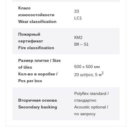
Класс
33
износостойкости
LC1
Wear classification
Пожарный
КМ2
сертификат
Bfl – S1
Fire classification
Размер плитки / Size
500 х 500 мм
of tiles
2
Кол-во в коробке /
20 шт/pcs, 5 м
Pcs per box
Polyflex standard /
Вторичная основа
стандартно
Secondary backing
Acoustic optional /
по запросу