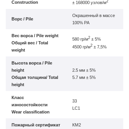
2
Construction
± 168000 узлов/м
Окрашенный в массе
Ворс / Pile
100% РА
Вес ворса / Pile weight
2
580 гр/м
± 5%
Общий вес / Total
2
4500 гр/м
± 7,5%
weight
Высота ворса / Pile
height
2.5 мм ± 5%
Общая толщина/ Total
5.7 мм ± 5%
height
Класс
33
износостойкости
LC1
Wear classification
Пожарный сертификат
КМ2