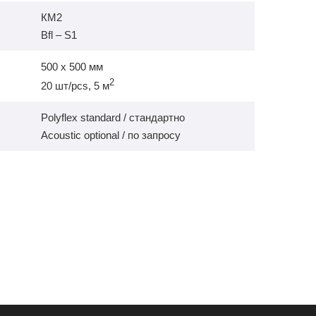
КМ2
Bfl – S1
500 х 500 мм
2
20 шт/pcs, 5 м
Polyflex standard / стандартно
Acoustic optional / по запросу