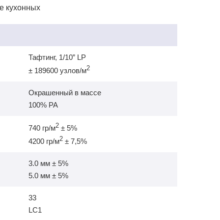
Тафтинг, 1/10” LP
2
± 189600 узлов/м
Окрашенный в массе
100% РА
2
740 гр/м
± 5%
2
4200 гр/м
± 7,5%
3.0 мм ± 5%
5.0 мм ± 5%
33
LC1